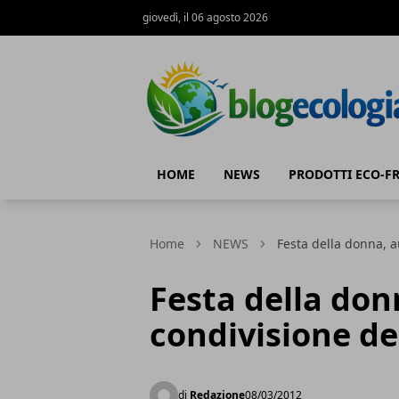
giovedì, il 06 agosto 2026
Blog Ecologia
HOME
NEWS
PRODOTTI ECO-F
Home
NEWS
Festa della donna, a
Festa della do
condivisione de
di
Redazione
08/03/2012