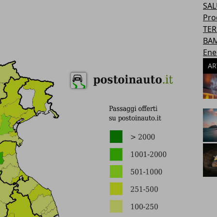
SAL
Pro
TER
BAM
Ene
AR