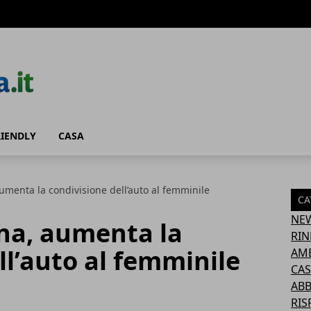
RIENDLY
CASA
umenta la condivisione dell’auto al femminile
CA
NE
nna, aumenta la
RIN
ll’auto al femminile
AM
CAS
AB
RIS