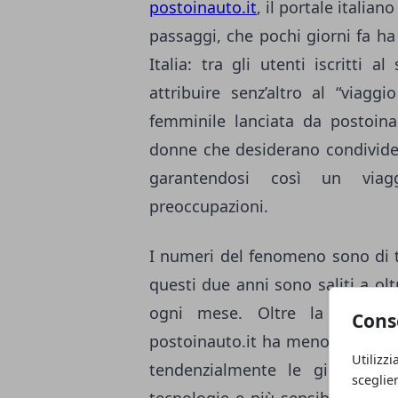
postoinauto.it
, il portale italia
passaggi, che pochi giorni fa ha
Italia: tra gli utenti iscritti
attribuire senz’altro al “viagg
femminile lanciata da postoina
donne che desiderano condivider
garantendosi così un viagg
preoccupazioni.
I numeri del fenomeno sono di tu
questi due anni sono saliti a ol
ogni mese. Oltre la metà d
Cons
postoinauto.it ha meno di 35 an
Utilizzi
tendenzialmente le giovani so
sceglie
tecnologie e più sensibili verso 