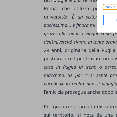
Cookie 
Roma, che utilizza postoinau
università:
“È un sistema semp
pochissimo... e finora mi sono sem
grazie alle quali i viaggi sono 
dell’università siamo in tante orma
29 anni, originaria della Pugli
postoinauto.it per trovare un p
casa in Puglia in treno o aereo
macchina. Se poi ci si sente pri
Facebook in realtà non si viaggia
l’amicizia prosegue anche dopo l
Per quanto riguarda la distribuz
sul territorio, si nota da una 