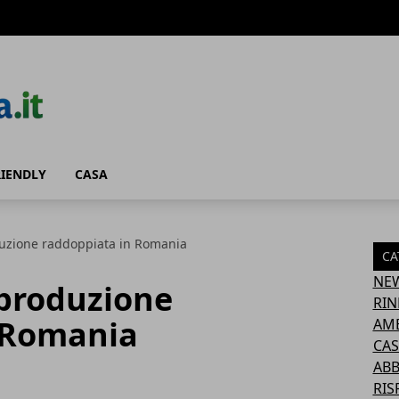
RIENDLY
CASA
duzione raddoppiata in Romania
CA
NE
 produzione
RIN
 Romania
AM
CAS
AB
RIS