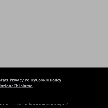
tatti
Privacy Policy
Cookie Policy
dazione
Chi siamo
arsi un prodotto editoriale ai sensi della legge n°