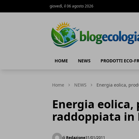
giovedì, il 06 agosto 2026
Blog Ecologia
HOME
NEWS
PRODOTTI ECO-F
Home
NEWS
Energia eolica, pro
Energia eolica,
raddoppiata in
di
Redazione
31/01/2011