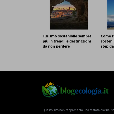
Turismo sostenibile sempre
Come r
più in trend: le destinazioni
sostenib
da non perdere
step da
Questo sito non rappresenta una testata giornalist