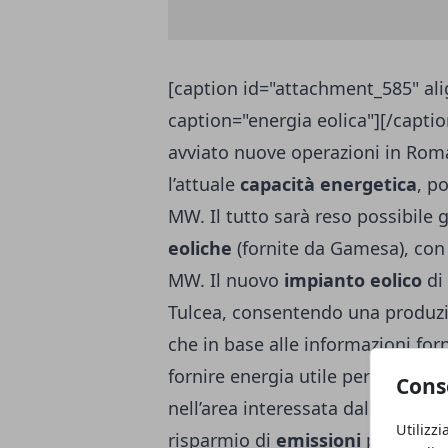
[caption id="attachment_585" ali
caption="energia eolica"][/capti
avviato nuove operazioni in Rom
l’attuale
capacità energetica
, p
MW. Il tutto sarà reso possibile g
eoliche
(fornite da Gamesa), con 
MW. Il nuovo
impianto eolico
di 
Tulcea, consentendo una produzi
che in base alle informazioni forn
fornire energia utile per soddisfa
Cons
nell’area interessata dall’inves
Utilizzi
risparmio di
emissioni
per circa