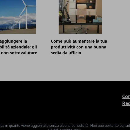
aggiungere la
Come può aumentare la tua
ilità aziendale: gli
produttività con una buona
 non sottovalutare
sedia da ufficio
Con
Re
ica in quanto viene aggiornato senza alcuna periodicità. Non può pertanto consider