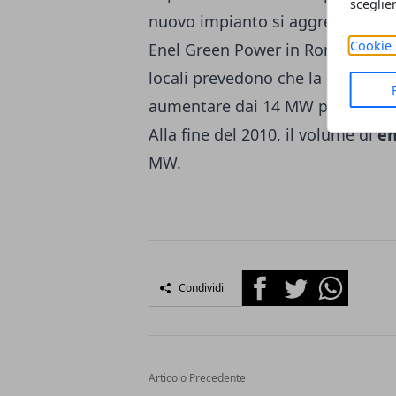
sceglie
nuovo impianto si aggregherà a
Cookie 
Enel Green Power in Romania nel
locali prevedono che la capacità
aumentare dai 14 MW posseduti a
Alla fine del 2010, il volume di
en
MW.
Facebook
Twitter
Whatsapp
Condividi
Articolo Precedente