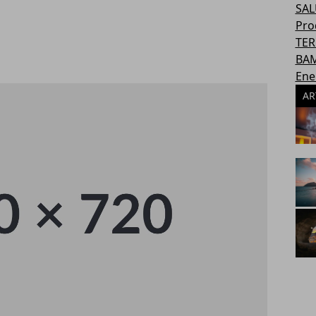
SAL
Pro
TER
BAM
Ene
AR