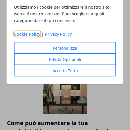
Utilizziamo i cookie per ottimizzare il nostro sito
web e il nostro servizio. Puoi scegliere a quali
categorie dare il tuo consenso.
Cookie Policy
|
Privacy Policy
Come raggiungere la sostenibilità
Personalizza
aziendale: gli step da non sottovalutare
Rifiuta Opzionali
01/10/2024
Accetta Tutto
Come può aumentare la tua