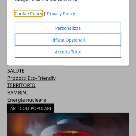
Cookie Policy
|
Privacy Policy
CATEGORIE
NEWS
Personalizza
RINNOVABILI
Rifiuta Opzionali
AMBIENTE
CASA
Accetta Tutto
ABBIGLIAMENTO
RISPARMIO ENERGETICO
SALUTE
Prodotti Eco-Friendly
TERRITORIO
BAMBINI
Energia nucleare
ARTICOLI POPOLARI