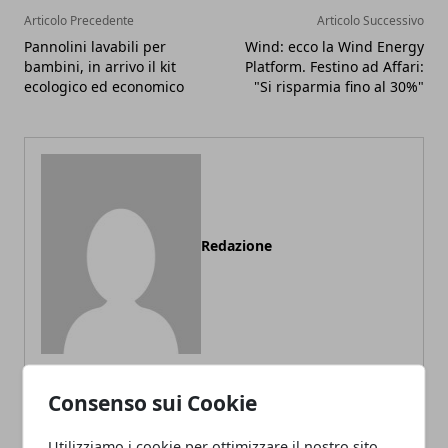
Articolo Precedente
Articolo Successivo
Pannolini lavabili per
Wind: ecco la Wind Energy
bambini, in arrivo il kit
Platform. Festino ad Affari:
ecologico ed economico
"Si risparmia fino al 30%"
Redazione
Consenso sui Cookie
ARTICOLI CORRELATI
Utilizziamo i cookie per ottimizzare il nostro sito