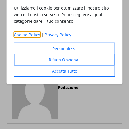
Utilizziamo i cookie per ottimizzare il nostro sito
web e il nostro servizio. Puoi scegliere a quali
categorie dare il tuo consenso.
Articolo Precedente
Articolo Successivo
Cookie Policy
|
Privacy Policy
Arriva Nylla, il nuovo gioco
IO CASA RIVA DEL GARDA
per IOS
Dal 3 al 5 Ottobre 2014
Personalizza
Rifiuta Opzionali
Accetta Tutto
Redazione