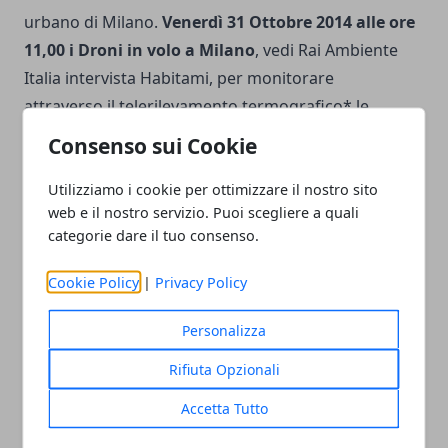
urbano di Milano.
Venerdì 31 Ottobre 2014 alle ore
11,00 i Droni in volo a Milano
, vedi ‪Rai Ambiente
Italia intervista Habitami‬, per monitorare
attraverso il telerilevamento termografico* le
inefficienze energetiche del
Condominio di via
Consenso sui Cookie
Eugenio Torelli Vollier 9
.
Utilizziamo i cookie per ottimizzare il nostro sito
web e il nostro servizio. Puoi scegliere a quali
categorie dare il tuo consenso.
Cookie Policy
|
Privacy Policy
Facebook
Twitter
Whatsapp
Personalizza
Rifiuta Opzionali
Articolo Precedente
Articolo Successivo
Accetta Tutto
Ecomondo, il Museo del
INVIDEO: la XXIV edizione
Riciclo presenta le WEEE
mette in scena gli