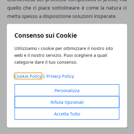
quello che ci piace sottolineare è come la natura ci
metta spesso a disposizione soluzioni insperate.
Fonte: tuttogreen
Consenso sui Cookie
Utilizziamo i cookie per ottimizzare il nostro sito
web e il nostro servizio. Puoi scegliere a quali
categorie dare il tuo consenso.
Facebook
Twitter
Whatsapp
Cookie Policy
|
Privacy Policy
Personalizza
Rifiuta Opzionali
Articolo Precedente
Articolo Successivo
Global Warming: dati
Energia eolica: l'Europa ha
Accetta Tutto
imbarazzanti per i
raggiunto i 100 gigawatt
catastrofisti