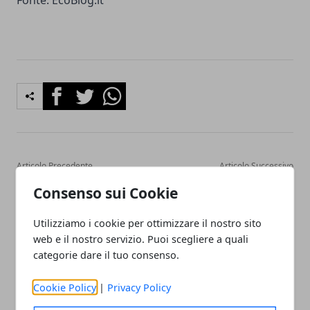
Facebook
Twitter
Whatsapp
Articolo Precedente
Articolo Successivo
Aree protette in Calabria
90 km/h in autostrada per
Consenso sui Cookie
ridurre lo smog?
Utilizziamo i cookie per ottimizzare il nostro sito
web e il nostro servizio. Puoi scegliere a quali
categorie dare il tuo consenso.
Cookie Policy
|
Privacy Policy
Redazione