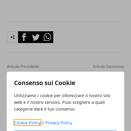
Facebook
Twitter
Whatsapp
Articolo Precedente
Articolo Successivo
Guardian: il radar amico
Il Fotovoltaico si evolve,
dell'ambiente
resa massima anche se
Consenso sui Cookie
nevica
Utilizziamo i cookie per ottimizzare il nostro sito
web e il nostro servizio. Puoi scegliere a quali
categorie dare il tuo consenso.
Cookie Policy
|
Privacy Policy