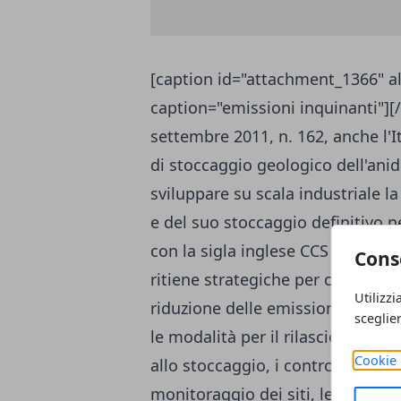
[caption id="attachment_1366" al
caption="emissioni inquinanti"][/
settembre 2011, n. 162, anche l'It
di stoccaggio geologico dell'anid
sviluppare su scala industriale la
e del suo stoccaggio definitivo 
con la sigla inglese CCS -Carbon
Cons
ritiene strategiche per contribu
Utilizzi
riduzione delle emissioni della 
sceglie
le modalità per il rilascio delle l
Cookie 
allo stoccaggio, i controlli delle 
monitoraggio dei siti, le sanzioni