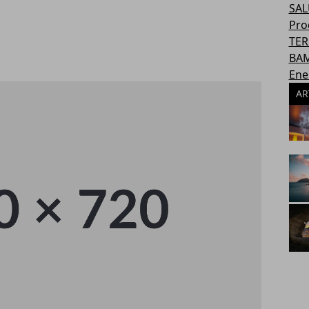
SAL
Pro
TER
BAM
Ene
AR