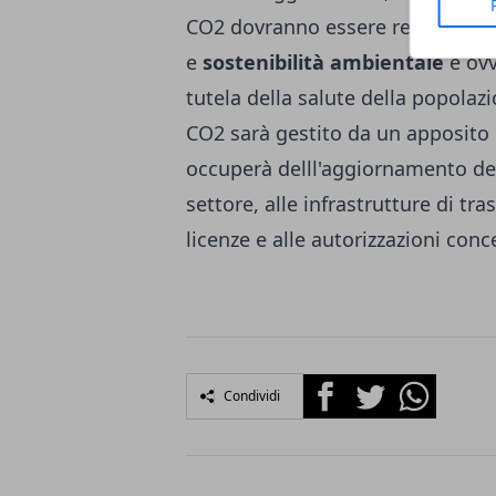
CO2 dovranno essere realizzati co
e
sostenibilità ambientale
e ovv
tutela della salute della popolazi
CO2 sarà gestito da un apposito C
occuperà delll'aggiornamento dei 
settore, alle infrastrutture di tra
licenze e alle autorizzazioni conc
Facebook
Twitter
Whatsapp
Condividi