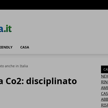
RIENDLY
CASA
to anche in Italia
CA
NE
a Co2: disciplinato
RIN
AM
CAS
AB
RIS