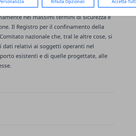
Personalizza
Rifiuta Opzionali
Accetta Tut
n il massimo livello possibile di efficienza
iamente nei massimi termini di sicurezza e
one. Il Registro per il confinamento della
omitato nazionale che, tral le altre cose, si
dati relativi ai soggetti operanti nel
sporto esistenti e di quelle progettate, alle
esse.