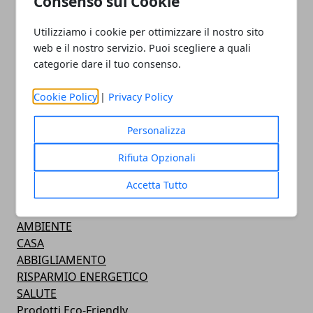
Consenso sui Cookie
Utilizziamo i cookie per ottimizzare il nostro sito
web e il nostro servizio. Puoi scegliere a quali
ARTICOLI CORRELATI
categorie dare il tuo consenso.
Cookie Policy
|
Privacy Policy
Personalizza
Rifiuta Opzionali
CATEGORIE
Accetta Tutto
NEWS
RINNOVABILI
AMBIENTE
CASA
ABBIGLIAMENTO
RISPARMIO ENERGETICO
SALUTE
Prodotti Eco-Friendly