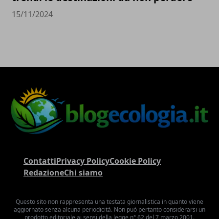
15/11/2024
Contatti
Privacy Policy
Cookie Policy
Redazione
Chi siamo
Questo sito non rappresenta una testata giornalistica in quanto viene
aggiornato senza alcuna periodicità. Non può pertanto considerarsi un
prodotto editoriale ai sensi della legge n° 62 del 7 marzo 2001.