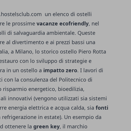
w.hostelsclub.com un elenco di ostelli
ere le prossime
vacanze ecofriendly
, nel
olli di salvaguardia ambientale. Queste
e al divertimento e ai prezzi bassi una
alia, a Milano, lo storico ostello Piero Rotta
restauro con lo sviluppo di strategie e
ra in un ostello a
impatto zero
. I lavori di
i con la consulenza del Politecnico di
o risparmio energetico, bioedilizia,
li innovativi (vengono utilizzati sia sistemi
rre energia elettrica e acqua calda, sia
fonti
 refrigerazione in estate). Un esempio da
ad ottenere la
green key
, il marchio