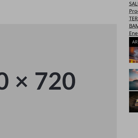
SAL
Pro
TER
BAM
Ene
AR