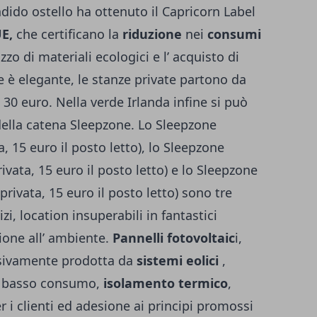
ido ostello ha ottenuto il Capricorn Label
E,
che certificano la
riduzione
nei
consumi
ilizzo di materiali ecologici e l’ acquisto di
e è elegante, le stanze private partono da
 30 euro. Nella verde Irlanda infine si può
 della catena Sleepzone. Lo Sleepzone
, 15 euro il posto letto), lo Sleepzone
ata, 15 euro il posto letto) e lo Sleepzone
rivata, 15 euro il posto letto) sono tre
zi, location insuperabili in fantastici
ione all’ ambiente.
Pannelli fotovoltaic
i,
lusivamente prodotta da
sistemi eolici
,
a basso consumo,
isolamento termico
,
r i clienti ed adesione ai principi promossi