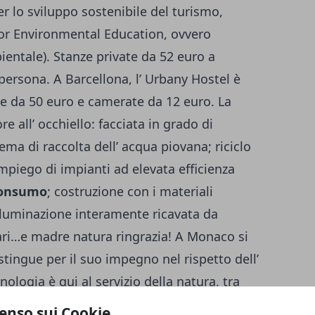
er lo sviluppo sostenibile del turismo,
 for Environmental Education, ovvero
entale). Stanze private da 52 euro a
persona. A Barcellona, l’ Urbany Hostel è
e da 50 euro e camerate da 12 euro. La
re all’ occhiello: facciata in grado di
tema di raccolta dell’ acqua piovana; riciclo
impiego di impianti ad elevata efficienza
consumo
; costruzione con i materiali
luminazione interamente ricavata da
ari…e madre natura ringrazia! A Monaco si
stingue per il suo impegno nel rispetto dell’
ologia è qui al servizio della natura, tra
gici, sistemi a risparmi energetico, di
enso sui Cookie