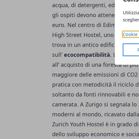
acqua, di detergenti, ed un rigor
Utilizzi
gli ospiti devono attenersi. Stan
sceglie
euro. Nel centro di Edimburgo, a d
High Street Hostel, uno storico o
Cookie 
trova in un antico edificio, risal
sull’
ecocompatibilità
. L’ High 
all’ acquisto di una foresta di pi
maggiore delle emissioni di CO2 pr
pratica con metodicità il riciclo de
soltanto da fonti rinnovabili e no
camerata. A Zurigo si segnala lo 
moderni al mondo, ricavato dalla 
Zurich Youth Hostel è in grado d
dello sviluppo economico e socia