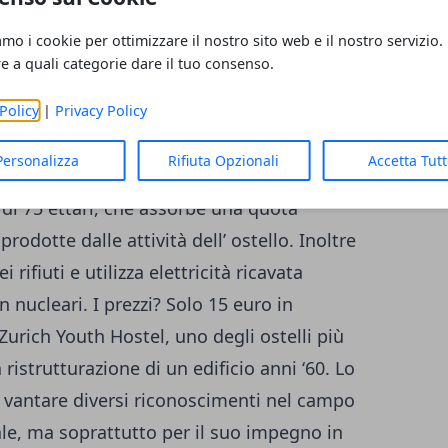
oso sistema di raccolta differenziata a cui
amo i cookie per ottimizzare il nostro sito web e il nostro servizio.
ze private da 49 euro e posto letto da 13
re a quali categorie dare il tuo consenso.
ue passi dalla mitica Royal Mile, si trova l’
stello scozzese (è stato aperto nel 1985 e si
Policy
|
Privacy Policy
ente al 1564) che ha deciso di puntare tutto
Personalizza
Rifiuta Opzionali
Accetta Tut
Street ha compensato le sue emissioni grazie
ù di 75 ettari, che assorbe una quota
odotte dalle attività dell’ ostello. Inoltre
i rifiuti e utilizza elettricità ricavata
n nucleari. I prezzi? Solo 15 euro in
Zurich Youth Hostel, uno degli ostelli più
ristrutturazione di un edificio anni ‘60. Lo
i vantare diversi riconoscimenti nel campo
le, ma soprattutto per il suo impegno in