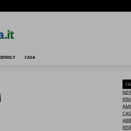
RIENDLY
CASA
CA
NE
i
RIN
AM
CAS
AB
RIS