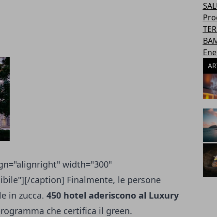
SAL
Pro
TER
BAM
Ene
AR
gn="alignright" width="300"
bile"][/caption] Finalmente, le persone
le in zucca.
450 hotel aderiscono al Luxury
programma che certifica il green.