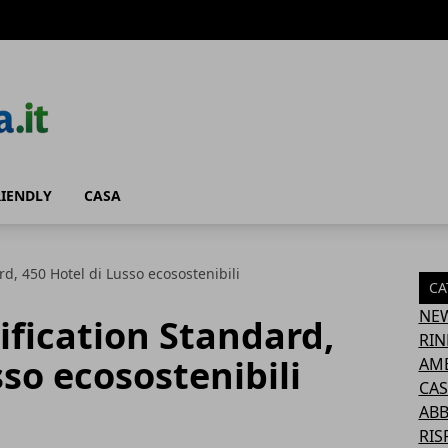
RIENDLY
CASA
rd, 450 Hotel di Lusso ecosostenibili
CA
NE
ification Standard,
RIN
sso ecosostenibili
AM
CAS
AB
RIS