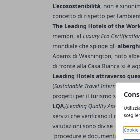
L’ecosostenibilità
, non è sinonim
concetto di rispetto per l’ambien
The Leading Hotels of the Worl
membri, al
Luxury Eco Certificati
mondiale che spinge gli
alberghi
Adams di Washington, noto alber
di fronte alla Casa Bianca si è agg
Leading Hotels attraverso questo
(
Sustainable Travel International
)u
Cons
progetti per il turismo sostenibi
LQA
,(
Leading Quality Assurance
), 
Utilizzi
servizi che verificano il controllo
sceglie
valutazioni sono divise in
100 gra
Cookie 
“procedure e documentazione”, “r