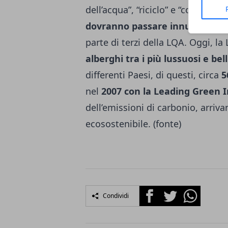
dell’acqua”, “riciclo” e “comunità”
dovranno passare innumerevoli
parte di terzi della LQA. Oggi, l
alberghi tra i più lussuosi e bel
differenti Paesi, di questi, circa
5
nel
2007 con la Leading Green In
dell’emissioni di carbonio, arriv
ecosostenibile. (fonte)
Facebook
Twitter
Whatsapp
Condividi