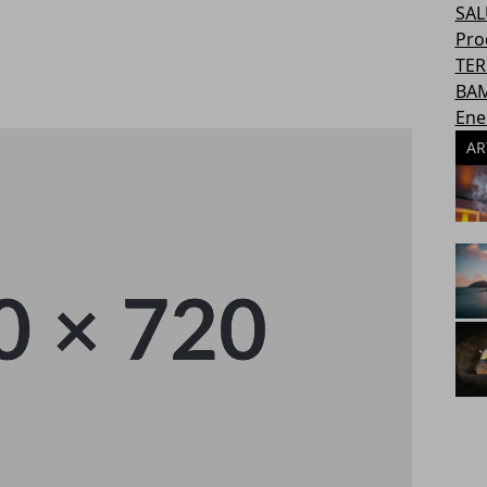
SAL
Pro
TER
BAM
Ene
AR