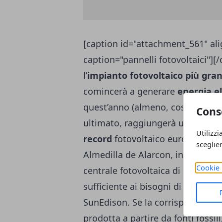
[caption id="attachment_561" ali
caption="pannelli fotovoltaici"][/
l’
impianto fotovoltaico più gra
comincerà a generare
energia el
quest’anno (almeno, così ci si at
Cons
ultimato, raggiungerà una potenza
Utilizzi
record
fotovoltaico europeo, fin
sceglie
Almedilla de Alarcon, in Spagna,
Cookie 
centrale fotovoltaica di Rovigo g
sufficiente ai bisogni di
17.500 c
SunEdison. Se la corrispondente
prodotta a partire da fonti fossi