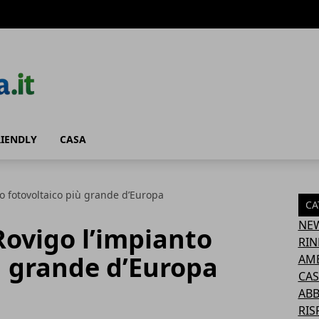
RIENDLY
CASA
to fotovoltaico più grande d’Europa
CA
NE
 Rovigo l’impianto
RIN
ù grande d’Europa
AM
CAS
AB
RIS