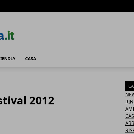
RIENDLY
CASA
CA
NE
stival 2012
RIN
AM
CAS
AB
RIS