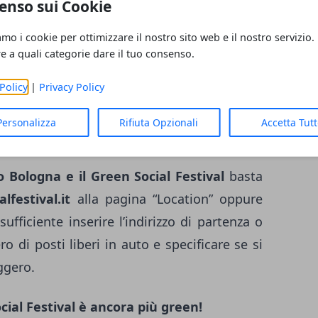
enso sui Cookie
 di
carpooling
offerto da
Drivebook.com
,
ooling. Si potrà quindi
raggiungere Bologna
amo i cookie per ottimizzare il nostro sito web e il nostro servizio.
ativa modalità di trasporto collettivo per
re a quali categorie dare il tuo consenso.
rre gli impatti urbani ed ambientali (traffico,
Policy
|
Privacy Policy
i ed effetto serra).
Personalizza
Rifiuta Opzionali
Accetta Tut
l servizio completamente
gratuito
.
o Bologna e il Green Social Festival
basta
festival.it
alla pagina “Location” oppure
 sufficiente inserire l’indirizzo di partenza o
o di posti liberi in auto e specificare se si
ggero.
cial Festival è ancora più green!