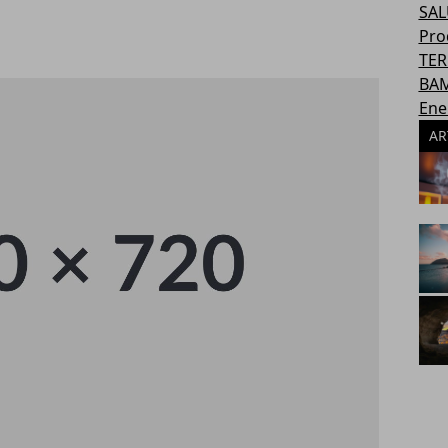
SAL
Pro
TER
BAM
Ene
AR