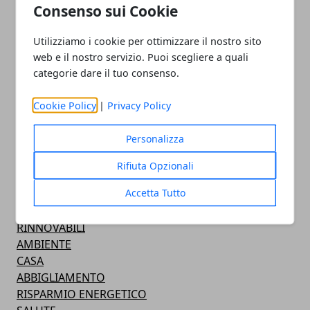
Consenso sui Cookie
Utilizziamo i cookie per ottimizzare il nostro sito
web e il nostro servizio. Puoi scegliere a quali
categorie dare il tuo consenso.
ARTICOLI CORRELATI
Cookie Policy
|
Privacy Policy
Personalizza
Rifiuta Opzionali
CATEGORIE
Accetta Tutto
NEWS
RINNOVABILI
AMBIENTE
CASA
ABBIGLIAMENTO
RISPARMIO ENERGETICO