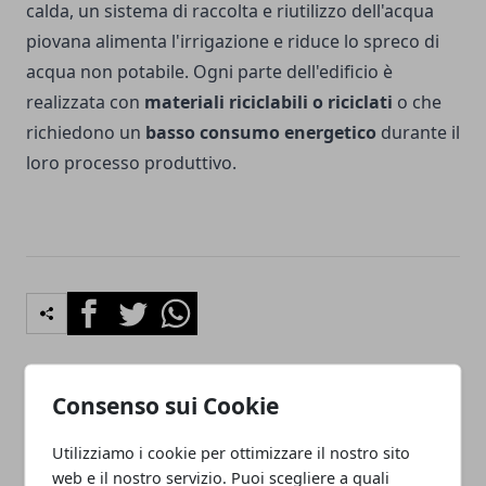
calda, un sistema di raccolta e riutilizzo dell'acqua
piovana alimenta l'irrigazione e riduce lo spreco di
acqua non potabile. Ogni parte dell'edificio è
realizzata con
materiali riciclabili o riciclati
o che
richiedono un
basso consumo energetico
durante il
loro processo produttivo.
Facebook
Twitter
Whatsapp
Consenso sui Cookie
Articolo Precedente
Articolo Successivo
Impianti fotovoltaici: a
Il primo edificio eco-
Utilizziamo i cookie per ottimizzare il nostro sito
Frosinone un parco solare
compatibile a Roma
web e il nostro servizio. Puoi scegliere a quali