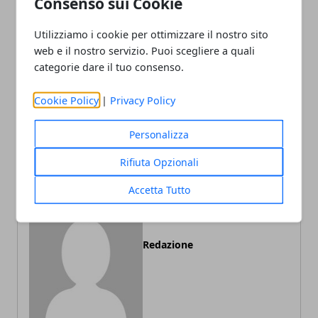
Consenso sui Cookie
Facebook
Twitter
Whatsapp
Utilizziamo i cookie per ottimizzare il nostro sito
web e il nostro servizio. Puoi scegliere a quali
categorie dare il tuo consenso.
Articolo Precedente
Articolo Successivo
Cookie Policy
|
Privacy Policy
Auto elettrica Renault ZOE
In Germania il fotovoltaico
Preview
inizia a cambiare il sistema
energetico
Personalizza
Rifiuta Opzionali
Accetta Tutto
Redazione